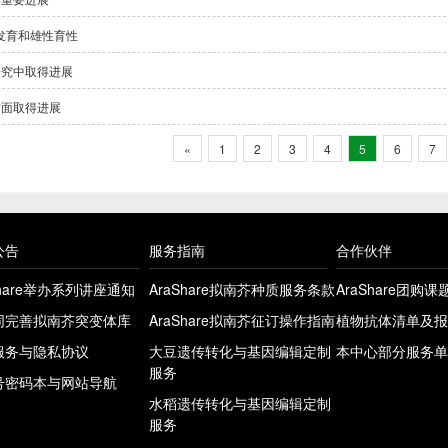
层发育和雄性育性
研究中取得进展
方面取得进展
«
1
2
3
4
5
6
7
公告
服务指南
合作伙伴
Share举办系列讲座通知
AraShare拟南芥种质服务条款
AraShare团购
同完善拟南芥突变体库
AraShare拟南芥征订操作指南
植物抗体清单及报
服务与隐私协议
大豆遗传转化与基因编辑定制
本中心部分服务单
服务
号密码本与网站导航
水稻遗传转化与基因编辑定制
服务