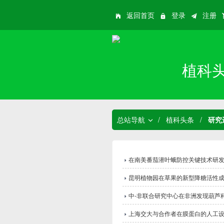
返回首页
登录
注册
植科
总站导航
/
植科头条
/
研究
在南美番茄潜叶蛾防控关键技术研
昆明植物园在草果的新型降糖活性
中-非联合研究中心在非洲发现葫芦
上海交大与合作者在膜蛋白的人工