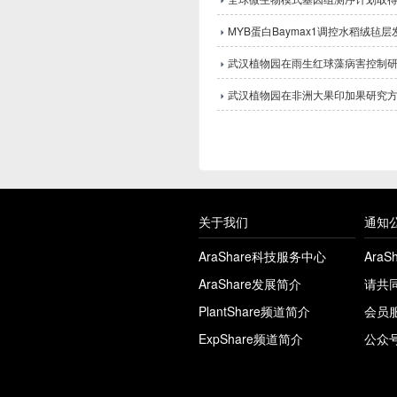
MYB蛋白Baymax1调控水稻绒毡
武汉植物园在雨生红球藻病害控制
武汉植物园在非洲大果印加果研究
关于我们
通知
AraShare科技服务中心
Ara
AraShare发展简介
请共
PlantShare频道简介
会员
ExpShare频道简介
公众