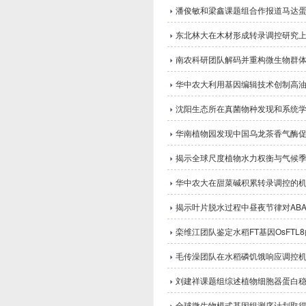
潘俊敏和梁鑫课题组合作报道马达蛋白Ki
东北林大在木材形成转录调控研究
南农科研团队解码并重构微生物群
华中农大利用基因编辑技术创制高
沈阳生态所在真菌物种发现和系统
华南植物园发现中国乌龙茶香气酶
揭示全球尺度植物水力权衡与气候
华中农大在甜菜碱积累转录调控的
揭示叶片脱水过程中昼夜节律对AB
栾维江团队鉴定水稻FT基因OsFTL
毛传澡团队在水稻磷饥饿响应调控
刘建祥课题组综述植物细胞器蛋白
全球微生物模式基因组测序计划取