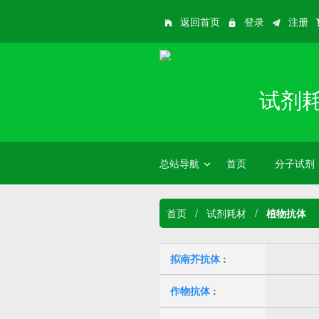
返回首页
登录
注册
试剂
总站导航
首页
分子试剂
首页
/
试剂耗材
/
植物抗体
拟南芥抗体
:
作物抗体
: