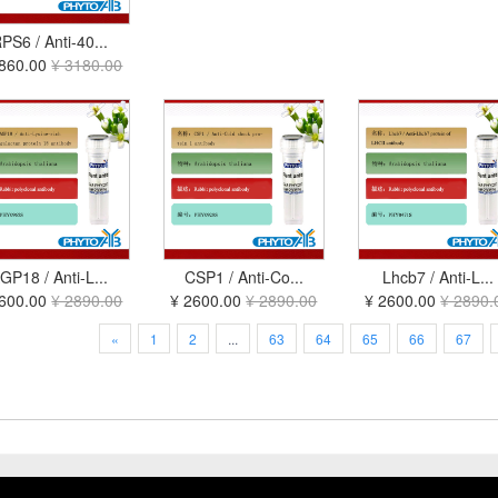
PS6 / Anti-40...
2860.00
¥ 3180.00
GP18 / Anti-L...
CSP1 / Anti-Co...
Lhcb7 / Anti-L...
2600.00
¥ 2890.00
¥ 2600.00
¥ 2890.00
¥ 2600.00
¥ 2890.
«
1
2
...
63
64
65
66
67