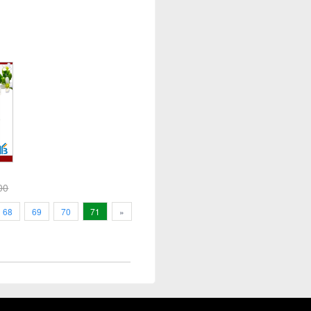
00
68
69
70
71
»