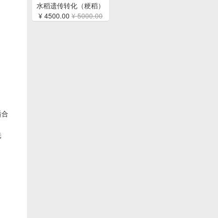
水稻遗传转化（粳稻）
¥ 4500.00
¥ 5000.00
适合
光