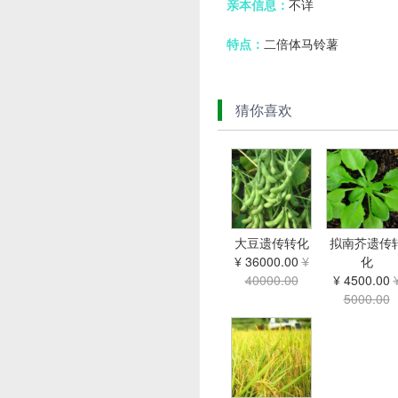
亲本信息：
不详
特点：
二倍体马铃薯
猜你喜欢
大豆遗传转化
拟南芥遗传
¥ 36000.00
¥
化
40000.00
¥ 4500.00
5000.00