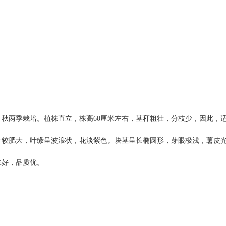
秋两季栽培。植株直立，株高60厘米左右，茎秆粗壮，分枝少，因此，
片较肥大，叶缘呈波浪状，花淡紫色。块茎呈长椭圆形，芽眼极浅，薯皮
味好，品质优。