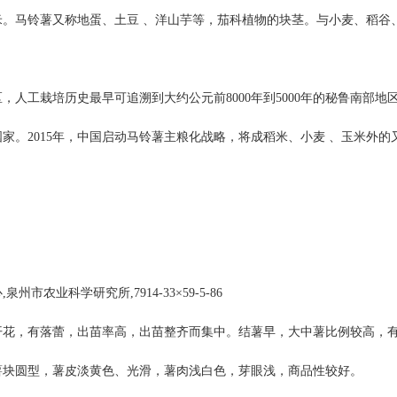
米。马铃薯又称地蛋、土豆 、洋山芋等，茄科植物的块茎。与小麦、稻谷
。
，人工栽培历史最早可追溯到大约公元前8000年到5000年的秘鲁南部地
家。2015年，中国启动马铃薯主粮化战略，将成稻米、小麦 、玉米外的
州市农业科学研究所,7914-33×59-5-86
开花，有落蕾，出苗率高，出苗整齐而集中。结薯早，大中薯比例较高，
薯块圆型，薯皮淡黄色、光滑，薯肉浅白色，芽眼浅，商品性较好。