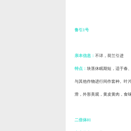
鲁引1号
亲本信息：
不详，荷兰引进
特点：
块茎休眠期短，适于春、
与其他作物进行间作套种。叶
滑，外形美观，黄皮黄肉，食
二倍体01