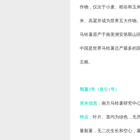
作物，仅次于小麦、稻谷和玉
米、高粱并成为世界五大作物
马铃薯原产于南美洲安第斯山区
中国是世界马铃薯总产最多的国
主粮。
鄂薯3号（泉引1号）
亲本信息：
南方马铃薯研究中心,泉
特点：
叶片、茎均为绿色，无
量裂薯，无二次生长和空心，