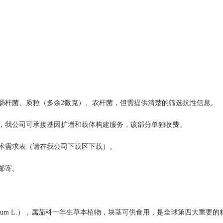
肠杆菌、质粒（多余2微克）、农杆菌，但需提供清楚的筛选抗性信息。
息，我公司可承接基因扩增和载体构建服务，该部分单独收费。
术需求表（请在我公司下载区下载）。
邮寄。
uberosum L.），属茄科一年生草本植物，块茎可供食用，是全球第四大重要的